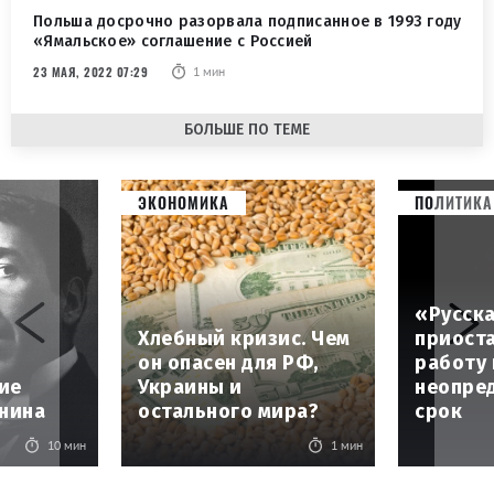
Польша досрочно разорвала подписанное в 1993 году
«Ямальское» соглашение с Россией
23 МАЯ, 2022 07:29
1 мин
БОЛЬШЕ ПО ТЕМЕ
ЭКОНОМИКА
ПОЛИТИКА
«Русск
Хлебный кризис. Чем
приост
он опасен для РФ,
работу 
ие
Украины и
неопре
нина
остального мира?
срок
10 мин
1 мин