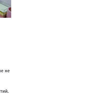
ые не
тий.