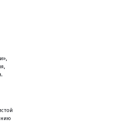
и»,
я,
.
истой
ению