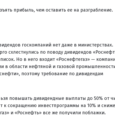
зъять прибыль, чем оставить ее на разграбление.
видендов госкомпаний нет даже в министерствах.
го схлестнулись по поводу дивидендов «Роснефт
писок. Но в него входит «Роснефтегаз» — компани
и в области нефтяной и газовой промышленности
оснефти», поэтому требование по дивидендам
льзя повышать дивидендные выплаты до 50% от ч
ет к сокращению инвестпрограммы на 10% и сниж
егаз» и «Роснефть» все же получили поблажки.