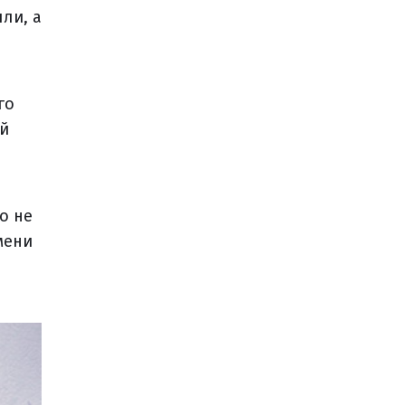
ли, а
го
ой
о не
мени