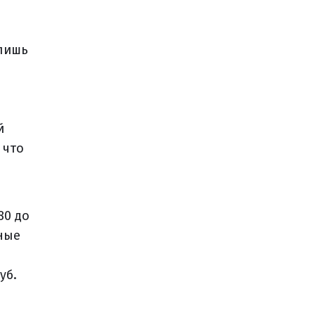
 лишь
й
 что
80 до
ьные
уб.