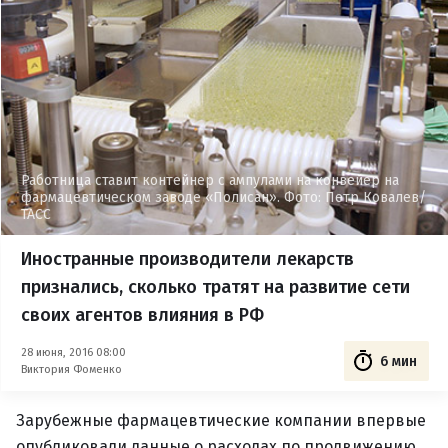
Работница ставит контейнер с ампулами на конвейер на
фармацевтическом заводе «Полисан». Фото: Петр Ковалев/
ТАСС
Иностранные производители лекарств
признались, сколько тратят на развитие сети
своих агентов влияния в РФ
28 июня, 2016 08:00
6 мин
Виктория Фоменко
Зарубежные фармацевтические компании впервые
опубликовали данные о расходах по продвижению