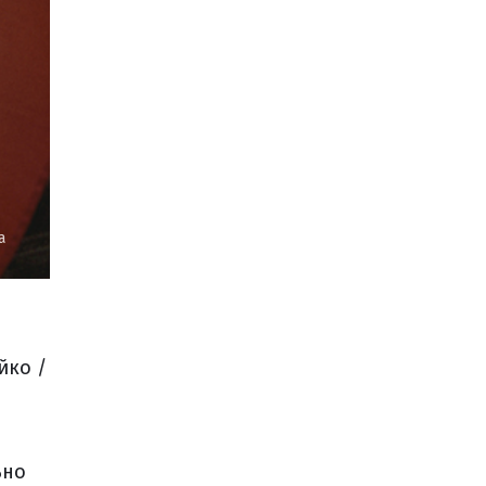
а
йко /
ьно