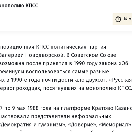
монополию КПСС
14 м
оппозиционная КПСС политическая партия
 Валерией Новодворской. В Советском Союзе
озможна после принятия в 1990 году закона «Об
преминули воспользоваться самые разные
 в 1990-е года почти достигало двухсот. «Русская
первопроходцах, посягнувших на монополию КПСС
7 по 9 мая 1988 года на платформе Кратово Казан
участвовали представители неформальных
 «Демократия и гуманизм», «Доверие», «Мемориал»