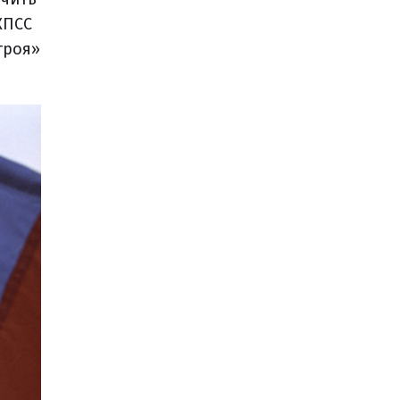
КПСС
троя»