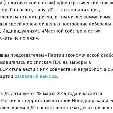
 (политической партии) «Демократический союз»
ор. Согласно уставу, ДС — это «организация,
лениям тоталитаризма, в том числе: коммунизму,
ящая своей конечной целью построение либераль
, Индивидуализма и Частной собственности».
жить не по лжи».
вшим председателем «Партии экономической своб
ыдвигалась по спискам ПЭС на выборы в
ДСР стала вести с ним совместный видеоблог, а с 
партии «
Западный выбор
».
те
ДС датируется 18 марта 2014 года и касается
 России на территории которой Новодворская и е
ящее время в ДС состоят несколько десятков чело