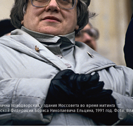
ична Новодворская у здания Моссовета во время митинга
ской Федерации Бориса Николаевича Ельцина, 1991 год. Фото: Вл