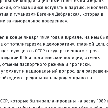
нтральный координационный совет были избраны
ий, отказавшийся вступать в партию, и коллега
ия и гуманизм» Евгения Дебрянская, которая в
ии за «аморальное поведение».
ел в конце января 1989 года в Юрмале. На нем бы
а от тоталитаризма к демократии», главной цель
ществующего в СССР государственного строя.
квидации КГБ и политической полиции, отмены
, отмены паспортного режима и прописки,
л упомянут и национальный вопрос, для разрешен
необходимо предоставить народам право на
ССР, которые были запланированы на весну 1989 
тельному собранию!», которое должно было обесп