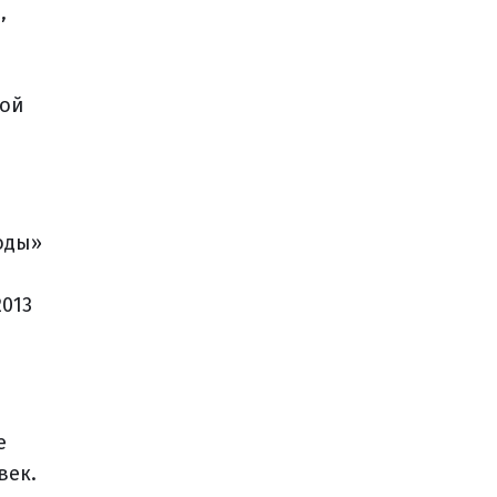
,
ной
оды»
2013
е
век.