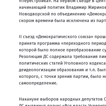
«Перестройка». На первом съезде в Це
начинающий политик Владимир Жириновск
Новодворской по объединению «Демократ
скором времени была исключена из парт
II съезд «Демократического союза» прош
принята программа «переходного период
которой было полное преобразование су
Резолюция ДС содержала требования ли
политических статей Уголовного кодекса
деидеологизации образования и т.п. Бы
которого, с точки зрения партии, было 
самоопределение.
Накануне выборов народных депутатов С
ДС выдвинул лозунг «Вся власть Учреди