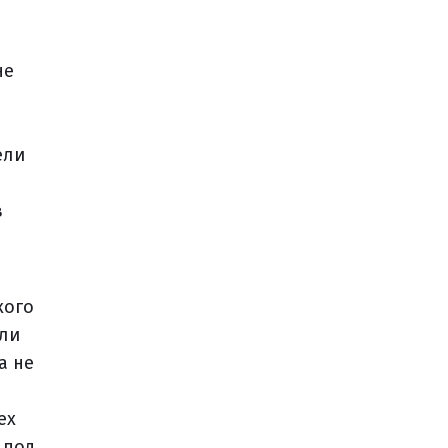
не
ели
в
кого
или
а не
ех
 под