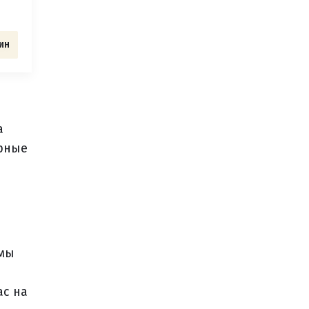
ин
а
орные
 мы
ас на