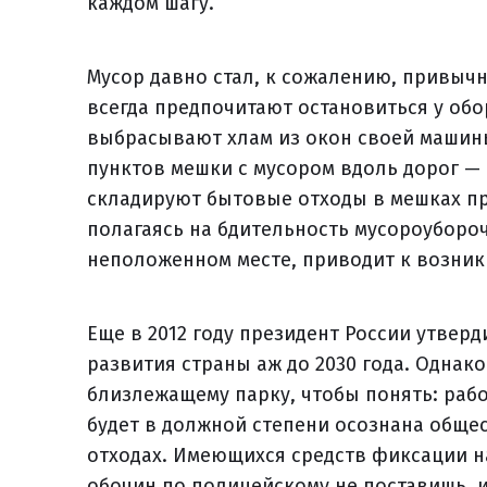
каждом шагу.
Мусор давно стал, к сожалению, привыч
всегда предпочитают остановиться у об
выбрасывают хлам из окон своей машины
пунктов мешки с мусором вдоль дорог — 
складируют бытовые отходы в мешках пр
полагаясь на бдительность мусороуборо
неположенном месте, приводит к возник
Еще в 2012 году президент России утвер
развития страны аж до 2030 года. Однак
близлежащему парку, чтобы понять: рабо
будет в должной степени осознана общест
отходах. Имеющихся средств фиксации на
обочин по полицейскому не поставишь, и