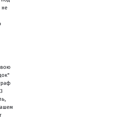
 не
о
свою
док"
траф
3
ль,
вашем
т