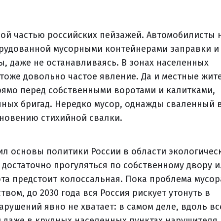
ной частью российских пейзажей. Автомобилисты 
орудованной мусорными контейнерами заправки и
, даже не останавливаясь. В зонах населенных
тоже довольно частое явление. Да и местные жит
ямо перед собственными воротами и калитками,
чных бригад. Нередко мусор, однажды сваленный 
новению стихийной свалки.
дил основы политики России в области экологичес
о достаточно прогуляться по собственному двору 
та предстоит колоссальная. Пока проблема мусор
вом, до 2030 года вся Россия рискует утонуть в
рушений явно не хватает: в самом деле, вдоль вс
 даже в крупных населенных пунктах нарушителя,