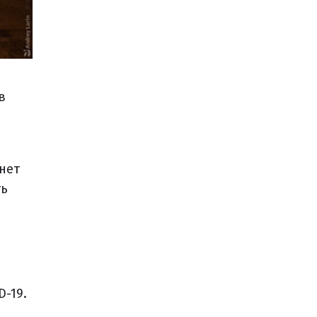
в
нет
ть
-19.