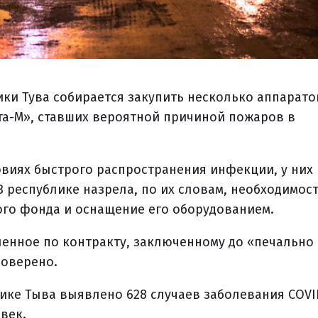
ки Тува собирается закупить несколько аппарато
та-М», ставших вероятной причиной пожаров в
ловиях быстрого распространения инфекции, у них 
 республике назрела, по их словам, необходимос
го фонда и оснащение его оборудованием.
ленное по контракту, заключенному до «печально
роверено.
ке Тыва выявлено 628 случаев заболевания COVID
век.