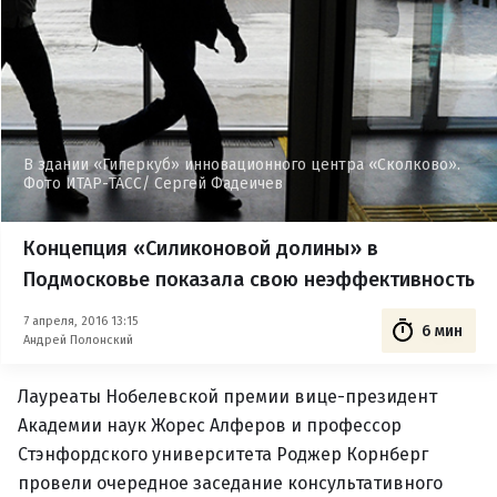
В здании «Гиперкуб» инновационного центра «Сколково».
Фото ИТАР-ТАСС/ Сергей Фадеичев
Концепция «Силиконовой долины» в
Подмосковье показала свою неэффективность
7 апреля, 2016 13:15
6 мин
Андрей Полонский
Лауреаты Нобелевской премии вице-президент
Академии наук Жорес Алферов и профессор
Стэнфордского университета Роджер Корнберг
провели очередное заседание консультативного