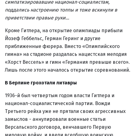
симпатизировавшие национал-социалистам,
поддались настроению толпы и тоже вскинули в
приветствии правые руки…
Кроме Гитлера, на открытие олимпиады прибыли
Йозеф Геббельс, Герман Геринг и другие
приближенные фюрера. Вместо «Олимпийского
гимна» на стадионе раздалась нацистская мелодия
«Хорст Вессель» и гимн «Германия превыше всего».
Лишь после этого началось открытие соревнований.
В Берлине грохотали литавры
1936-й был четвертым годом власти Гитлера и
национал-социалистической партии. Вожди
Третьего рейха уже не прятали своих агрессивных
замыслов - аннулировали военные статьи
Версальского договора, венчавшего Первую
мировую войну, и ввели всеобщую воинскую