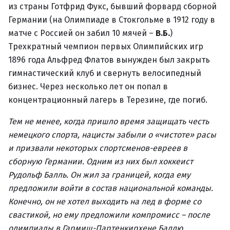
из страны Готфрид Фукс, бывший форвард сборной
Германии (на Олимпиаде в Стокгольме в 1912 году в
матче с Россией он забил 10 мячей –
В.Б.
)
Трехкратный чемпион первых Олимпийских игр
1896 года Альфред Флатов вынужден был закрыть
гимнастический клуб и свернуть велосипедный
бизнес. Через несколько лет он попал в
концентрационный лагерь в Терезине, где погиб.
Тем не менее, когда пришло время защищать честь
немецкого спорта, нацисты забыли о «чистоте» расы
и призвали некоторых спортсменов-евреев в
сборную Германии. Одним из них был хоккеист
Рудольф Балль. Он жил за границей, когда ему
предложили войти в состав национальной команды.
Конечно, он не хотел выходить на лед в форме со
свастикой, но ему предложили компромисс – после
олимпиады в Гармиш-Партенкирхене Баллю