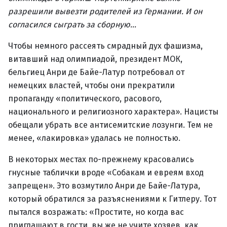
разрешили вывезти родителей из Германии. И он
согласился сыграть за сборную…
Чтобы немного рассеять смрадный дух фашизма,
витавший над олимпиадой, президент МОК,
бельгиец Анри де Байе-Латур потребовал от
немецких властей, чтобы они прекратили
пропаганду «политического, расового,
национального и религиозного характера». Нацисты
обещали убрать все антисемитские лозунги. Тем не
менее, «лакировка» удалась не полностью.
В некоторых местах по-прежнему красовались
гнусные таблички вроде «Собакам и евреям вход
запрещен». Это возмутило Анри де Байе-Латура,
который обратился за разъяснениями к Гитлеру. Тот
пытался возражать: «Простите, но когда вас
приглашают в гости, вы же не учите хозяев, как