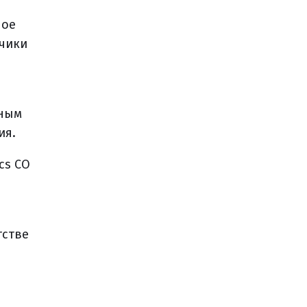
ное
тчики
вным
ия.
cs CO
тстве