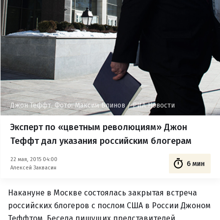
Джон Теффт. Фото: Максим Блинов / РИА Новости
Эксперт по «цветным революциям» Джон
Теффт дал указания российским блогерам
22 мая, 2015 04:00
6 мин
Алексей Заквасин
Накануне в Москве состоялась закрытая встреча
российских блогеров с послом США в России Джоном
Теффтом. Беседа пишущих представителей