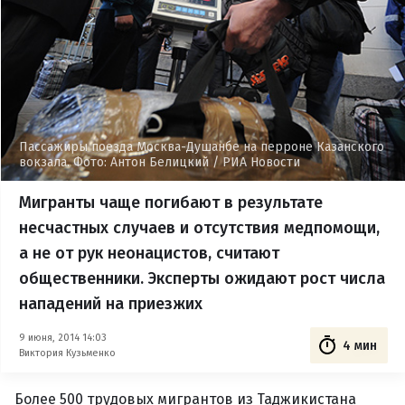
Пассажиры поезда Москва-Душанбе на перроне Казанского
вокзала. Фото: Антон Белицкий / РИА Новости
Мигранты чаще погибают в результате
несчастных случаев и отсутствия медпомощи,
а не от рук неонацистов, считают
общественники. Эксперты ожидают рост числа
нападений на приезжих
9 июня, 2014 14:03
4 мин
Виктория Кузьменко
Более 500 трудовых мигрантов из Таджикистана