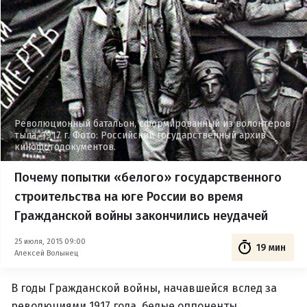
Революционный батальон, сформированный из волонтеров
тыла, 1917 г. Фото: Российский государственный архив
кинофотодокументов.
Почему попытки «белого» государственного
строительства на юге России во время
Гражданской войны закончились неудачей
25 июля, 2015 09:00
19 мин
Алексей Волынец
В годы Гражданской войны, начавшейся вслед за
революциями 1917 года, белые оппоненты