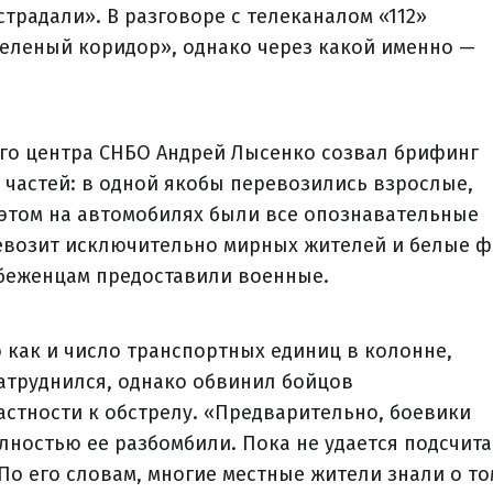
традали». В разговоре с телеканалом «112»
«зеленый коридор», однако через какой именно —
го центра СНБО Андрей Лысенко созвал брифинг
х частей: в одной якобы перевозились взрослые,
и этом на автомобилях были все опознавательные
ревозит исключительно мирных жителей и белые ф
 беженцам предоставили военные.
 как и число транспортных единиц в колонне,
атруднился, однако обвинил бойцов
стности к обстрелу. «Предварительно, боевики
лностью ее разбомбили. Пока не удается подсчита
По его словам, многие местные жители знали о то