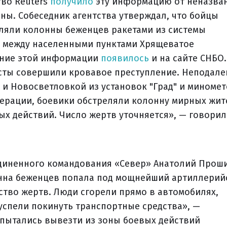
тво Reuters
получило
эту информацию от неназва
аны. Собеседник агентства утверждал, что бойцы
ляли колонны беженцев ракетами из системы
сы между населенными пунктами Хрящеватое
дение этой информации
появилось
и на сайте СНБО.
ористы совершили кровавое преступление. Неподале
 и Новосветловкой из установок "Град" и миномет
ерации, боевики обстреляли колонну мирных жит
ых действий. Число жертв уточняется», — говорил
единенного командования «Север» Анатолий Прош
онна беженцев попала под мощнейший артиллерий
ество жертв. Люди сгорели прямо в автомобилях,
успели покинуть транспортные средства», —
 пытались вывезти из зоны боевых действий