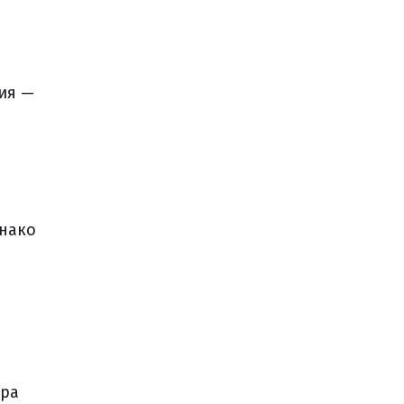
ия —
днако
ера