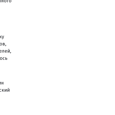
нного
ку
ов,
елей,
ось
ин
ский