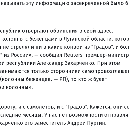
у называть эту информацию засекреченной было 
публик отвергают обвинения в свой адрес.
 колонны с беженцами в Луганской области, кото
 не стреляли ни в какие конвои из "Градов", и бо
в" из России», — сообщил Reuters премьер-министр
й республики Александр Захарченко. При этом
в занимаются только сторонники самопровозглаш
(колонны беженцев. — РП), то кто ж будет
ои колонны».
рогу, и с самолетов, и с "Градов". Кажется, они с
оследние месяцы. У нас нет возможности отправля
ахарченко его заместитель Андрей Пургин.