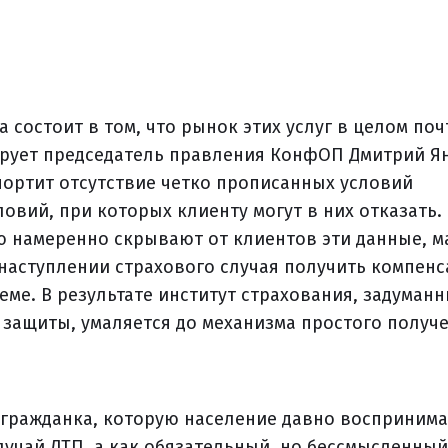
 состоит в том, что рынок этих услуг в целом поч
ирует председатель правления КонфОП Дмитрий Я
ортит отсутствие четко прописанных условий
овий, при которых клиенту могут в них отказать. 
ую намеренно скрывают от клиентов эти данные, м
и наступлении страхового случая получить компен
еме. В результате институт страхования, задуман
 защиты, умаляется до механизма простого получ
гражданка, которую население давно воспринима
лучай ДТП, а как обязательный, но бессмысленный