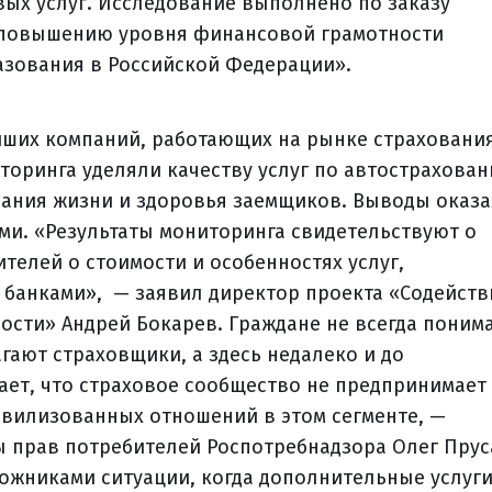
вых услуг. Исследование выполнено по заказу
 повышению уровня финансовой грамотности
азования в Российской Федерации».
йших компаний, работающих на рынке страхования
торинга уделяли качеству услуг по автострахован
вания жизни и здоровья заемщиков. Выводы оказ
и. «Результаты мониторинга свидетельствуют о
елей о стоимости и особенностях услуг,
банками», — заявил директор проекта «Содейств
сти» Андрей Бокарев. Граждане не всегда поним
агают страховщики, а здесь недалеко и до
ет, что страховое сообщество не предпринимает
ивилизованных отношений в этом сегменте, —
 прав потребителей Роспотребнадзора Олег Прус
ложниками ситуации, когда дополнительные услуг