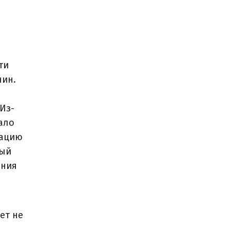
ти
нин.
Из-
ало
сацию
ный
ения
ет не