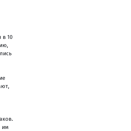
 в 10
ию,
ались
ие
ают,
аков.
и им