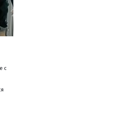
е с
ся