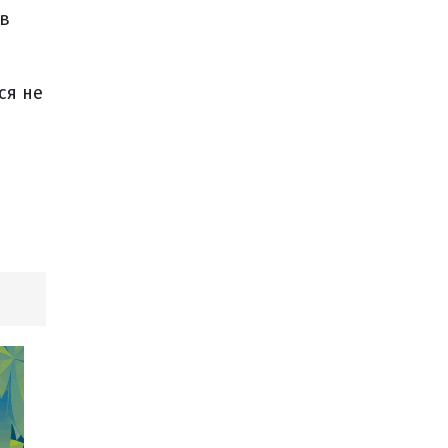
 в
ся не