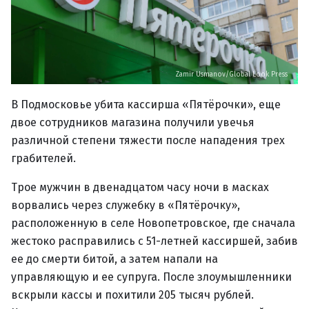
Zamir Usmanov/Global Look Press
В Подмосковье убита кассирша «Пятёрочки», еще
двое сотрудников магазина получили увечья
различной степени тяжести после нападения трех
грабителей.
Трое мужчин в двенадцатом часу ночи в масках
ворвались через служебку в «Пятёрочку»,
расположенную в селе Новопетровское, где сначала
жестоко расправились с 51-летней кассиршей, забив
ее до смерти битой, а затем напали на
управляющую и ее супруга. После злоумышленники
вскрыли кассы и похитили 205 тысяч рублей.