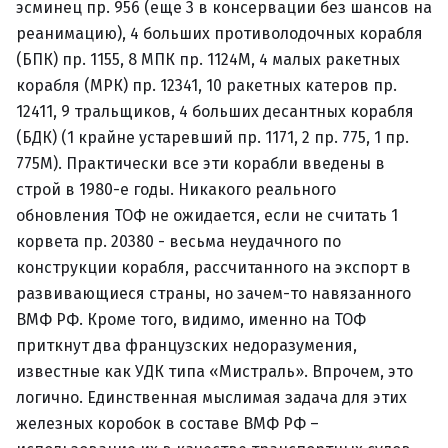
эсминец пр. 956 (еще 3 в консервации без шансов на
реанимацию), 4 больших противолодочных корабля
(БПК) пр. 1155, 8 МПК пр. 1124М, 4 малых ракетных
корабля (МРК) пр. 12341, 10 ракетных катеров пр.
12411, 9 тральщиков, 4 больших десантных корабля
(БДК) (1 крайне устаревший пр. 1171, 2 пр. 775, 1 пр.
775М). Практически все эти корабли введены в
строй в 1980-е годы. Никакого реального
обновления ТОФ не ожидается, если не считать 1
корвета пр. 20380 - весьма неудачного по
конструкции корабля, рассчитанного на экспорт в
развивающиеся страны, но зачем-то навязанного
ВМФ РФ. Кроме того, видимо, именно на ТОФ
приткнут два французских недоразумения,
известные как УДК типа «Мистраль». Впрочем, это
логично. Единственная мыслимая задача для этих
железных коробок в составе ВМФ РФ –