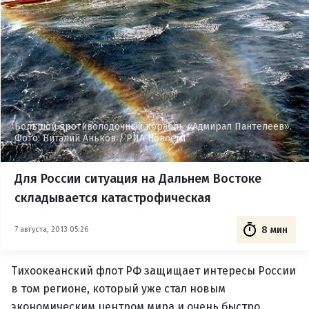
Большой противолодочный корабль «Адмирал Пантелеев».
Фото: Виталий Аньков / РИА Новости
Для России ситуация на Дальнем Востоке
складывается катастрофическая
8 мин
7 августа, 2013 05:26
Тихоокеанский флот РФ защищает интересы России
в том регионе, который уже стал новым
экономическим центром мира и очень быстро