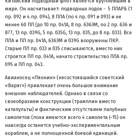
Китайский подводный флот является крупнейшим в
мире. Он насчитывает: подводных лодок - 5 ПЛАРБ (1
пр. 092 и 4 пр. 094), 8 ПЛА (по 4 пр. 091 и 093) и не
менее 60 ПЛ (до 10 пр. 041А, 8 пр. 636ЭМ, по 2 пр. 636 и
877, 13 пр. 039G, 5 пр. 035G, 13 пр. 035, до 8 пр. 033). Все
ПЛА и ПЛ пр. 041А, 636ЭМ и 039G вооружены ПКР.
Старые ПЛ пр. 033 и 035 списываются, вместо них
строятся ПЛ пр. 041А, начато строительство ПЛА пр.
095 и ПЛ пр. 043.
Авианосец «Ляонин» (несостоявшийся советский
«Варяг») привлекает очень большое внимание
внешних наблюдателей. Однако в связи со
своеобразием конструкции (трамплин вместо
катапульты) и фактическим отсутствием палубных
самолетов (пока имеются всего 4 самолета J-15) он
навсегда останется учебно-экспериментальным
кораблем, а не полноценной боевой единицей.