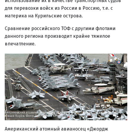
использование их в качестве транспортных судов
для перевозки войск из России в Россию, т.е. с
материка на Курильские острова.
Сравнение российского ТОФ с другими флотами
данного региона производит крайне тяжелое
впечатление.
Американский атомный авианосец «Джордж Вашингтон» в порту города Пусан,
Южная Корея. Фото: Jo Jung-ho / AP
Американский атомный авианосец «Джордж