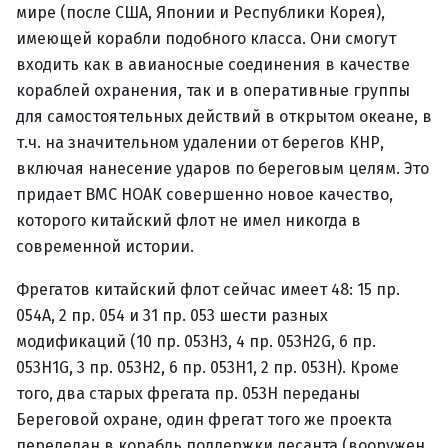
мире (после США, Японии и Республики Корея),
имеющей корабли подобного класса. Они смогут
входить как в авианосные соединения в качестве
кораблей охранения, так и в оперативные группы
для самостоятельных действий в открытом океане, в
т.ч. на значительном удалении от берегов КНР,
включая нанесение ударов по береговым целям. Это
придает ВМС НОАК совершенно новое качество,
которого китайский флот не имел никогда в
современной истории.
Фрегатов китайский флот сейчас имеет 48: 15 пр.
054А, 2 пр. 054 и 31 пр. 053 шести разных
модификаций (10 пр. 053Н3, 4 пр. 053Н2G, 6 пр.
053Н1G, 3 пр. 053Н2, 6 пр. 053Н1, 2 пр. 053Н). Кроме
того, два старых фрегата пр. 053Н переданы
Береговой охране, один фрегат того же проекта
переделан в корабль поддержки десанта (вооружен