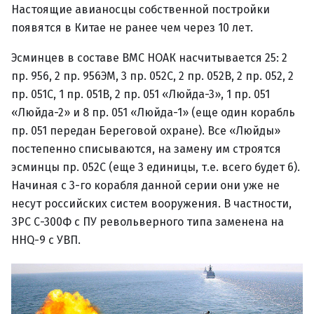
Настоящие авианосцы собственной постройки
появятся в Китае не ранее чем через 10 лет.
Эсминцев в составе ВМС НОАК насчитывается 25: 2
пр. 956, 2 пр. 956ЭМ, 3 пр. 052С, 2 пр. 052В, 2 пр. 052, 2
пр. 051С, 1 пр. 051В, 2 пр. 051 «Люйда-3», 1 пр. 051
«Люйда-2» и 8 пр. 051 «Люйда-1» (еще один корабль
пр. 051 передан Береговой охране). Все «Люйды»
постепенно списываются, на замену им строятся
эсминцы пр. 052С (еще 3 единицы, т.е. всего будет 6).
Начиная с 3-го корабля данной серии они уже не
несут российских систем вооружения. В частности,
ЗРС С-300Ф с ПУ револьверного типа заменена на
ННQ-9 с УВП.