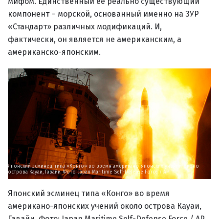
мифом. Единственный ее реально существующий
компонент – морской, основанный именно на ЗУР
«Стандарт» различных модификаций. И,
фактически, он является не американским, а
американско-японским.
Японский эсминец типа «Конго» во время американо-японских учений около
острова Кауаи, Гавайи. Фото: Japan Maritime Self-Defense Force / AP
Японский эсминец типа «Конго» во время
американо-японских учений около острова Кауаи,
Гавайи. Фото: Japan Maritime Self-Defense Force / AP