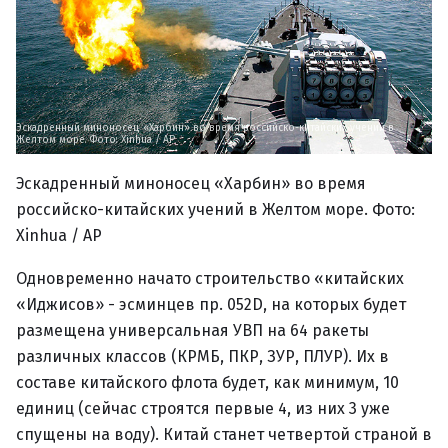
Эскадренный миноносец «Харбин» во время российско-китайских учений в
Желтом море. Фото: Xinhua / AP
Эскадренный миноносец «Харбин» во время
российско-китайских учений в Желтом море. Фото:
Xinhua / AP
Одновременно начато строительство «китайских
«Иджисов» - эсминцев пр. 052D, на которых будет
размещена универсальная УВП на 64 ракеты
различных классов (КРМБ, ПКР, ЗУР, ПЛУР). Их в
составе китайского флота будет, как минимум, 10
единиц (сейчас строятся первые 4, из них 3 уже
спущены на воду). Китай станет четвертой страной в