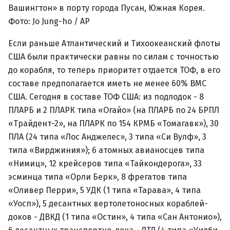
Вашингтон» в порту города Пусан, Южная Корея.
Фото: Jo Jung-ho / AP
Если раньше Атлантический и Тихоокеанский флоты
США были практически равны по силам с точностью
до корабля, то теперь приоритет отдается ТОФ, в его
составе предполагается иметь не менее 60% ВМС
США. Сегодня в составе ТОФ США: из подлодок - 8
ПЛАРБ и 2 ПЛАРК типа «Огайо» (на ПЛАРБ по 24 БРПЛ
«Трайдент-2», на ПЛАРК по 154 КРМБ «Томагавк»), 30
ПЛА (24 типа «Лос Анджелес», 3 типа «Си Вулф», 3
типа «Вирджиния»); 6 атомных авианосцев типа
«Нимиц», 12 крейсеров типа «Тайкондерога», 33
эсминца типа «Орли Берк», 8 фрегатов типа
«Оливер Перри», 5 УДК (1 типа «Тарава», 4 типа
«Уосп»), 5 десантных вертолетоносных кораблей-
доков - ДВКД (1 типа «Остин», 4 типа «Сан Антонио»),