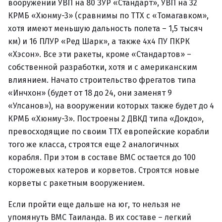
вооружении УВП на 80 ЗУР «Стандарт», УВП на 32
КРМБ «Хюнму-3» (сравнимы по ТТХ с «Томагавком»,
хотя имеют меньшую дальность полета – 1,5 тысяч
км) и 16 ПЛУР «Ред Шарк», а также 4х4 ПУ ПКРК
«Хэсон». Все эти ракеты, кроме «Стандартов» –
собственной разработки, хотя и с американским
влиянием. Начато строительство фрегатов типа
«Инчхон» (будет от 18 до 24, они заменят 9
«Улсанов»), на вооружении которых также будет до 4
КРМБ «Хюнму-3». Построены 2 ДВКД типа «Докдо»,
превосходящие по своим ТТХ европейские корабли
того же класса, строятся еще 2 аналогичных
корабля. При этом в составе ВМС остается до 100
сторожевых катеров и корветов. Строятся новые
корветы с ракетным вооружением.
Если пройти еще дальше на юг, то нельзя не
упомянуть ВМС Таиланда. В их составе – легкий