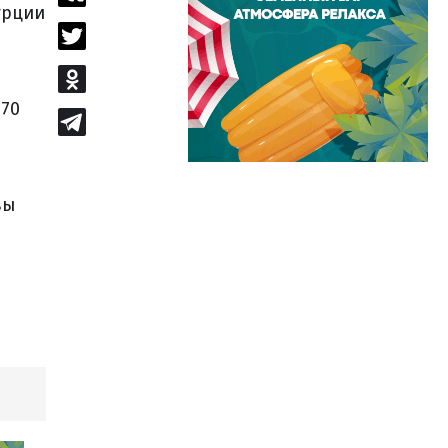
урции
 70
вы