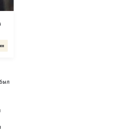
м
ин
 был
я
л