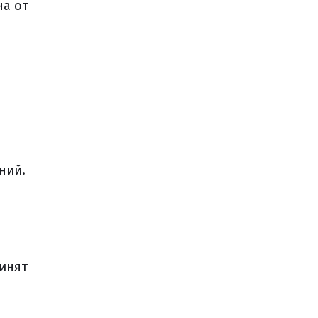
на от
ний.
ринят