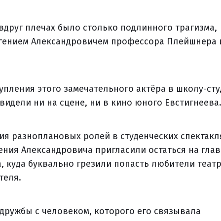
 вдруг плечах было столько подлинного трагизма,
Евгением Александровичем профессора Плейшнера 
тупления этого замечательного актёра в школу-ст
видели ни на сцене, ни в кино юного Евстигнеева
ия разноплановых ролей в студенческих спектакл
гения Александровича пригласили остаться на гла
, куда буквально грезили попасть любители теат
теля.
 дружбы с человеком, которого его связывала