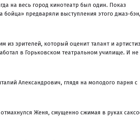
гда на весь город кинотеатр был один. Показ
ва бойца» предваряли выступления этого джаз-бэн
им из зрителей, который оценит талант и артисти
аботал в Горьковском театральном училище. И не
италий Александрович, глядя на молодого парня с
— отмахнулся Женя, смущенно сжимая в руках сакс