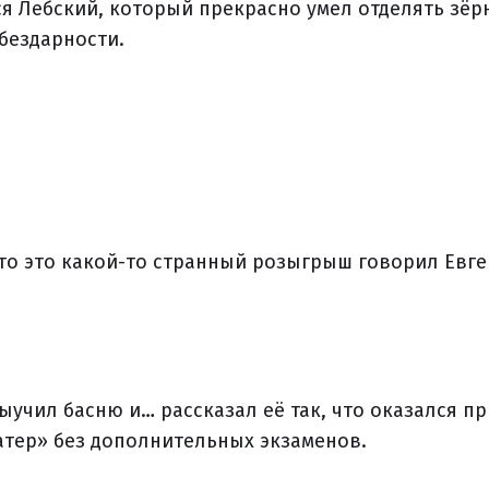
ся Лебский, который прекрасно умел отделять зёр
 бездарности.
 что это какой-то странный розыгрыш говорил Евге
ыучил басню и… рассказал её так, что оказался п
тер» без дополнительных экзаменов.