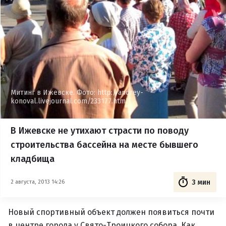
Митинг в Ижевске. Фото: http://andrey-
konoval.livejournal.com/233177.html
В Ижевске не утихают страсти по поводу
строительства бассейна на месте бывшего
кладбища
3 мин
2 августа, 2013 14:26
Новый спортивный объект должен появиться почти
в центре города у Свято-Троицкого собора. Как