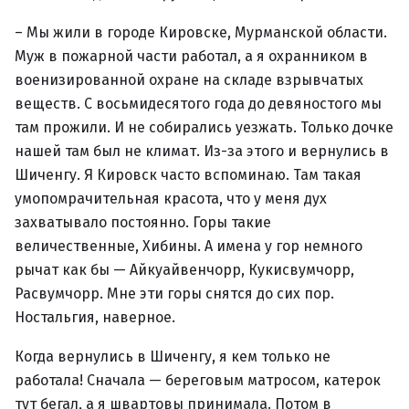
– Мы жили в городе Кировске, Мурманской области.
Муж в пожарной части работал, а я охранником в
военизированной охране на складе взрывчатых
веществ. С восьмидесятого года до девяностого мы
там прожили. И не собирались уезжать. Только дочке
нашей там был не климат. Из-за этого и вернулись в
Шиченгу. Я Кировск часто вспоминаю. Там такая
умопомрачительная красота, что у меня дух
захватывало постоянно. Горы такие
величественные, Хибины. А имена у гор немного
рычат как бы — Айкуайвенчорр, Кукисвумчорр,
Расвумчорр. Мне эти горы снятся до сих пор.
Ностальгия, наверное.
Когда вернулись в Шиченгу, я кем только не
работала! Сначала — береговым матросом, катерок
тут бегал, а я швартовы принимала. Потом в